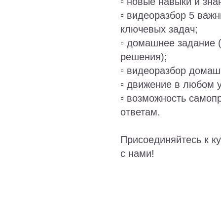
▫️ новые навыки и зна
▫️ видеоразбор 5 ва
ключевых задач;
▫️ домашнее задание 
решения);
▫️ видеоразбор домаш
▫️ движение в любом 
▫️ возможность самоп
ответам.
Присоединяйтесь к к
с нами!