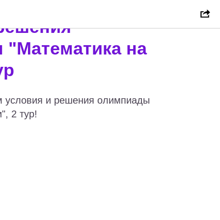
 решения
 "Математика на
ур
м условия и решения олимпиады
, 2 тур!