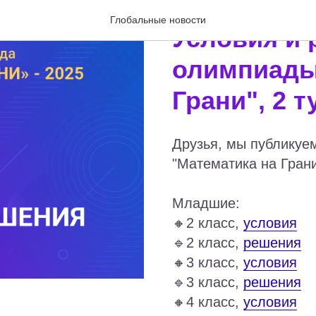
2025-07-12 06:47
Глобальные новости
Условия и
олимпиады
Грани", 2 т
Друзья, мы публикуе
"Математика на Грани"
Младшие:
🔸2 класс,
условия
🔹2 класс,
решения
🔸3 класс,
условия
🔹3 класс,
решения
🔸4 класс,
условия