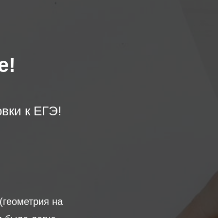
е!
вки к ЕГЭ!
!
(геометрия на