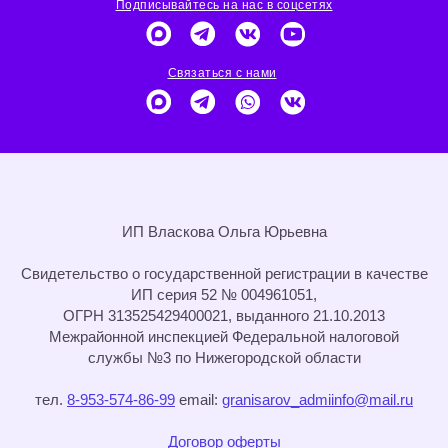
Подписывайтесь на нас в соцсетях
Связаться с нами
ИП Власкова Ольга Юрьевна
Cвидетельство о государственной регистрации в качестве
ИП серия 52 № 004961051,
ОГРН 313525429400021, выданного 21.10.2013
Межрайонной инспекцией Федеральной налоговой
службы №3 по Нижегородской области
тел.
8-953-574-86-99
email:
granisarov_admiinfo@mail.ru
Договор оферты